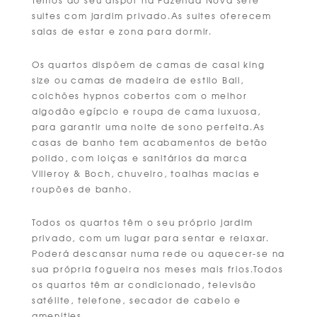
Temos ao seu dispor na Fazenda Nova sete
suites com jardim privado.As suites oferecem
salas de estar e zona para dormir.
Os quartos dispõem de camas de casal king
size ou camas de madeira de estilo Bali,
colchões hypnos cobertos com o melhor
algodão egípcio e roupa de cama luxuosa,
para garantir uma noite de sono perfeita.As
casas de banho tem acabamentos de betão
polido, com loiças e sanitários da marca
Villeroy & Boch, chuveiro, toalhas macias e
roupões de banho.
Todos os quartos têm o seu próprio jardim
privado, com um lugar para sentar e relaxar.
Poderá descansar numa rede ou aquecer-se na
sua própria fogueira nos meses mais frios.Todos
os quartos têm ar condicionado, televisão
satélite, telefone, secador de cabelo e
amenities.