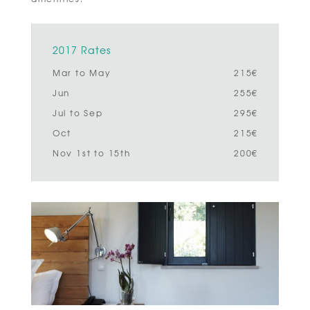
2017 Rates
Mar to May
215€
Jun
255€
Jul to Sep
295€
Oct
215€
Nov 1st to 15th
200€